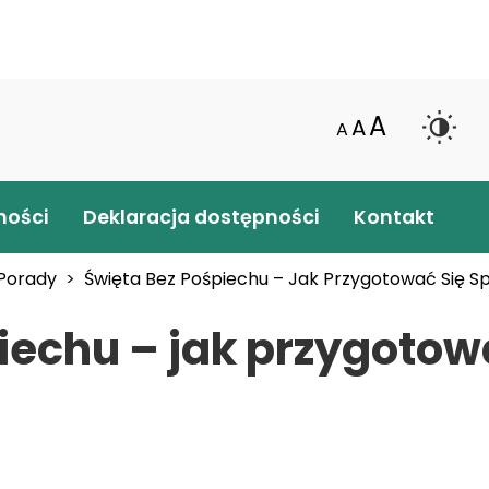
Przejdź
do
treści
A
A
A
ności
Deklaracja dostępności
Kontakt
Porady
Święta Bez Pośpiechu – Jak Przygotować Się Sp
iechu – jak przygotow