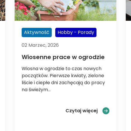
Aktywność
Hobby - Porady
02 Marzec, 2026
Wiosenne prace w ogrodzie
Wiosna w ogrodzie to czas nowych
początków. Pierwsze kwiaty, zielone
liście i ciepłe dni zachęcają do pracy
na świeżym...
Wiosenne pra
Czytaj więcej
nne aktywności na świeżym powietrzu – jak zadbać o 