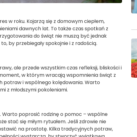
kres w roku. Kojarzą się z domowym ciepłem,
eniami dawnych lat. To także czas spotkań z
 Przygotowania do świąt nie muszą być jednak
o, by przebiegały spokojnie i z radością.
awy, ale przede wszystkim czas refleksji, bliskości i
o moment, w którym wracają wspomnienia świąt z
h potraw i wspólnego kolędowania. Warto
nimi z młodszymi pokoleniami.
e. Warto poprosić rodzinę o pomoc – wspólne
że stać się miłym rytuałem. Jeśli zdrowie nie
ostawić na prostotę. Kilka tradycyjnych potraw,
upełności wystarczą, by stworzyć wyjątkową