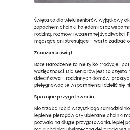
Święta to dla wielu seniorów wyjątkowy o
zapachem choinki, kolędami oraz wspomni
rodziną, rozmów i wzajemnej życzliwości.
męczące ani stresujące – warto zadbać o t
Znaczenie świąt
Boże Narodzenie to nie tylko tradycje i potr
wdzięczności. Dla seniorów jest to częst
dzieciństwa – rodzinnych domów, prostyc
pielęgnować te wspomnienia i dzielić się 
Spokojne przygotowania
Nie trzeba robić wszystkiego samodzielni
lepienie pierogów czy ubieranie choinki mo
pozwala na długie przygotowania, lepiej p
mała choinka i świąteczna dekoracja w z