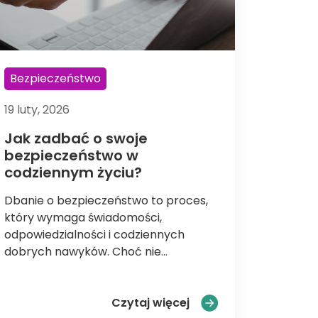
Bezpieczeństwo
19 luty, 2026
Jak zadbać o swoje
bezpieczeństwo w
codziennym życiu?
Dbanie o bezpieczeństwo to proces,
który wymaga świadomości,
odpowiedzialności i codziennych
dobrych nawyków. Choć nie...
ce w ogrodzie
zdrowie po zimie?
Jak zadbać o swoje b
Czytaj więcej