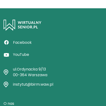
Social
Facebook
YouTube
ul.Ordynacka 9/13
00-364 Warszawa
instytut@birm.waw.pl
Stopka
O nas