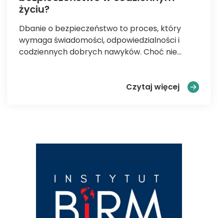
życiu?
Dbanie o bezpieczeństwo to proces, który
wymaga świadomości, odpowiedzialności i
codziennych dobrych nawyków. Choć nie...
Jak zadb
Czytaj więcej