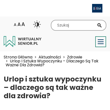
Przejdź
Obraz
do
treści
Szukaj
A
A
A
Strona Główna
Aktualności
Zdrowie
Urlop I Sztuka Wypoczynku – Dlaczego Są Tak
Ważne Dla Zdrowia?
Urlop i sztuka wypoczynku
– dlaczego są tak ważne
dla zdrowia?